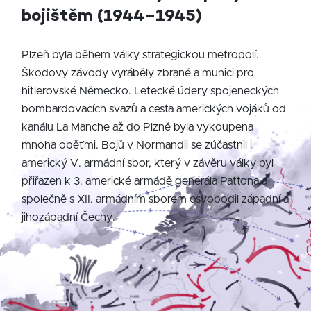
bojištěm (1944–1945)
Plzeň byla během války strategickou metropolí.
Škodovy závody vyráběly zbraně a munici pro
hitlerovské Německo. Letecké údery spojeneckých
bombardovacích svazů a cesta amerických vojáků od
kanálu La Manche až do Plzně byla vykoupena
mnoha oběťmi. Bojů v Normandii se zúčastnil i
americký V. armádní sbor, který v závěru války byl
přiřazen k 3. americké armádě generála Pattona a
společně s XII. armádním sborem osvobodil západní a
jihozápadní Čechy.